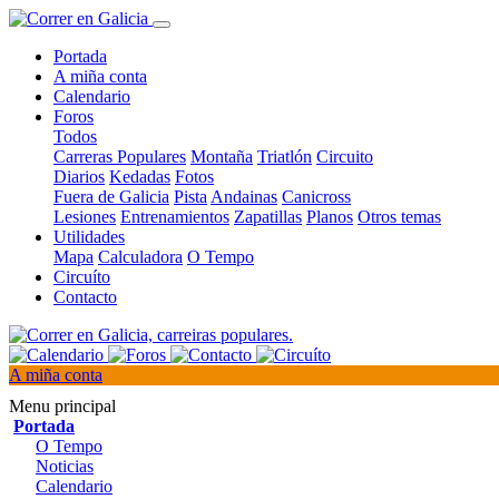
Portada
A miña conta
Calendario
Foros
Todos
Carreras Populares
Montaña
Triatlón
Circuito
Diarios
Kedadas
Fotos
Fuera de Galicia
Pista
Andainas
Canicross
Lesiones
Entrenamientos
Zapatillas
Planos
Otros temas
Utilidades
Mapa
Calculadora
O Tempo
Circuíto
Contacto
A miña conta
Menu principal
Portada
O Tempo
Noticias
Calendario